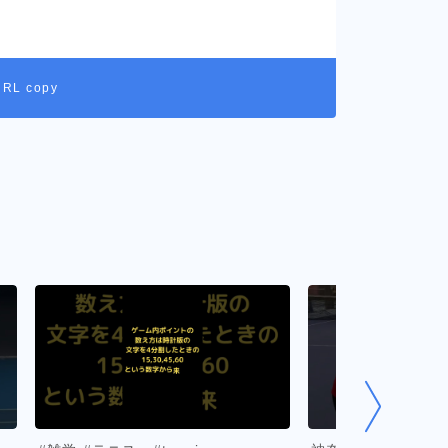
URL copy