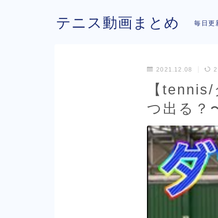
テニス動画まとめ
毎日更
2021.12.08
2
【tenn
つ出る？〜