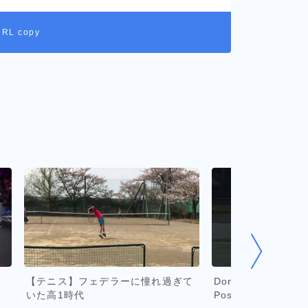
URL copy
s
【テニス】フェデラーに憧れ過ぎて
Don’t Copy Feder
いた高1時代
Position on Serve