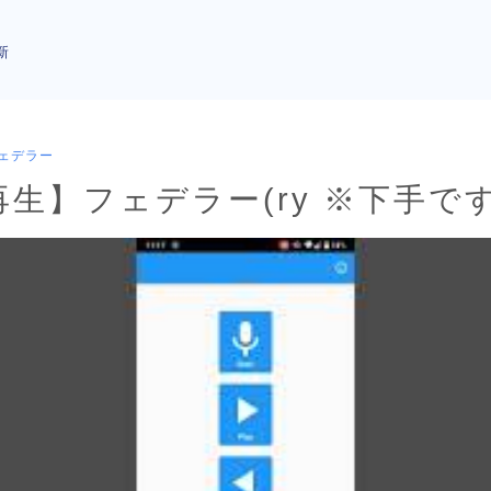
新
ェデラー
再生】フェデラー(ry ※下手で