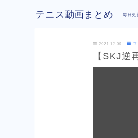
テニス動画まとめ
毎日更
2021.12.09
フ
【SKJ逆