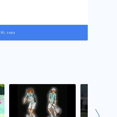
URL copy