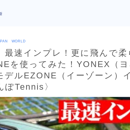
新
APAN WORLD
】最速インプレ！更に飛んで柔
NEを使ってみた！YONEX（
モデルEZONE（イーゾーン）
ぽTennis〉