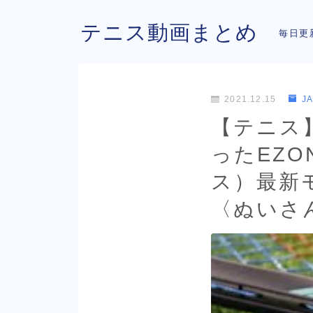
テニス動画まとめ
毎日更
2021.12.15
J
【テニス
ったEZO
ス）最新
〈ぬいさん