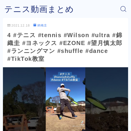
テニス動画まとめ
2021.12.18
錦織圭
4 #テニス #tennis #Wilson #ultra #錦
織圭 #ヨネックス #EZONE #望月慎太郎
#ランニングマン #shuffle #dance
#TikTok教室