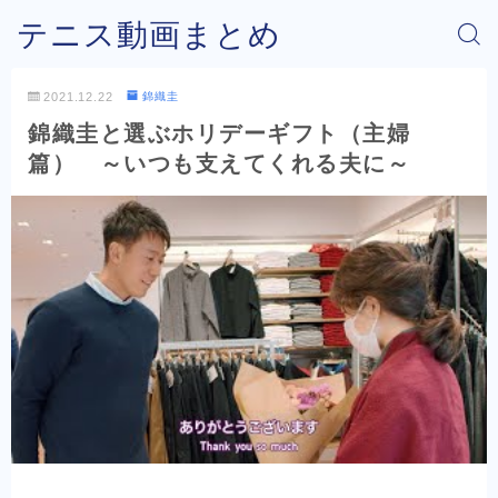
テニス動画まとめ
2021.12.22
錦織圭
錦織圭と選ぶホリデーギフト（主婦
篇） ～いつも支えてくれる夫に～