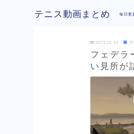
テニス動画まとめ
毎日更
2021.12.23
フ
フェデラ
い見所が