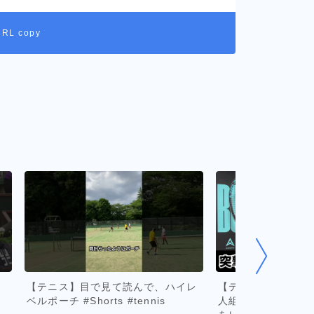
URL copy
【テニス】目で見て読んで、ハイレ
【テニス/TENNI
ベルポーチ #Shorts #tennis
人組シグナルズ登場！