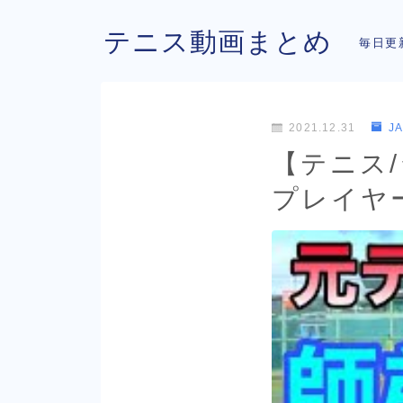
テニス動画まとめ
毎日更
2021.12.31
J
【テニス
プレイヤ