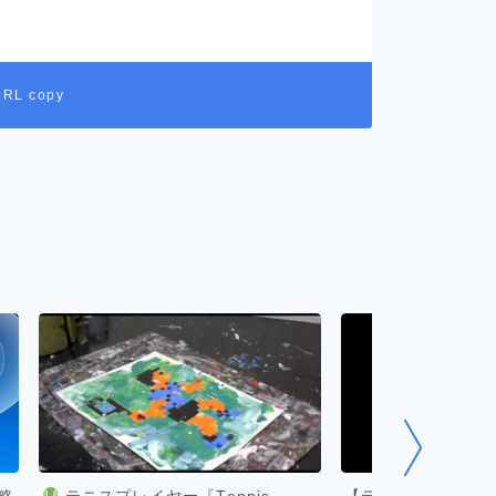
URL copy