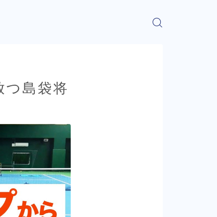
放つ島袋将