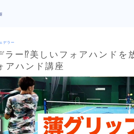
新
ェデラー
デラー⁉︎美しいフォアハンドを
ォアハンド講座