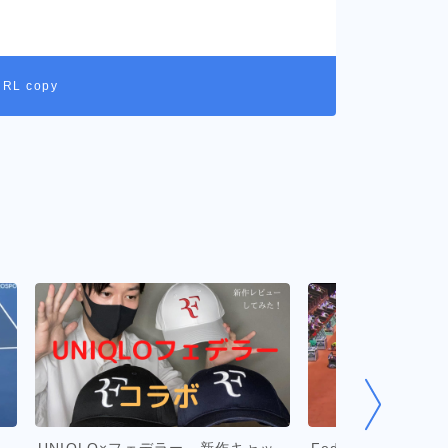
URL copy