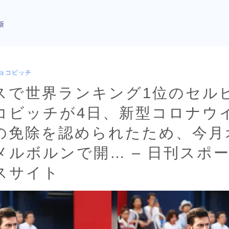
新
ョコビッチ
スで世界ランキング1位のセル
コビッチが4日、新型コロナウ
の免除を認められたため、今月
メルボルンで開… – 日刊スポ
スサイト