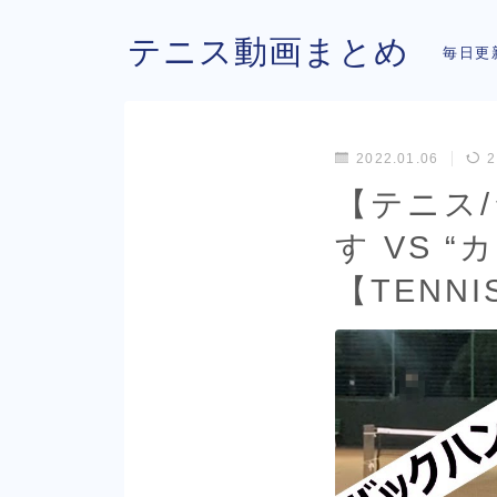
テニス動画まとめ
毎日更
2022.01.06
2
【テニス
す VS 
【TENNI