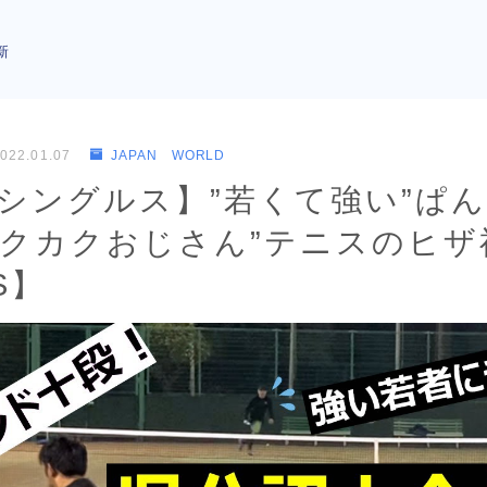
新
022.01.07
JAPAN WORLD
/シングルス】”若くて強い”ぱ
“カクカクおじさん”テニスのヒザ
S】