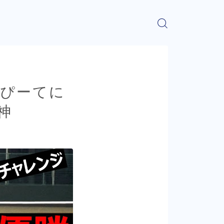
んぴーてに
神