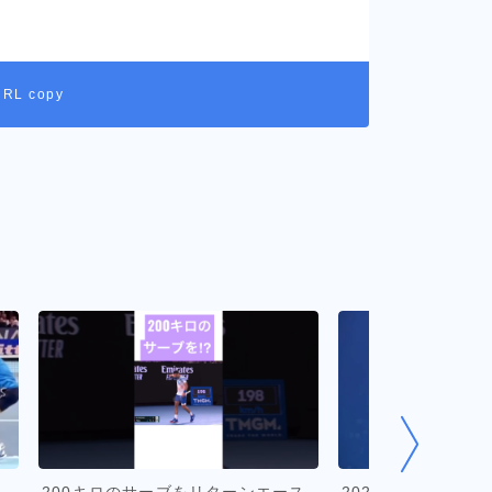
URL copy