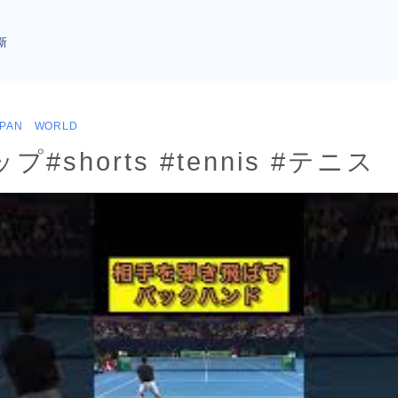
新
APAN WORLD
#shorts #tennis #テニス