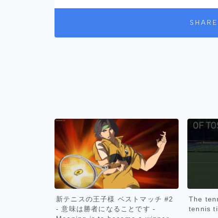
SHARE
新テニスの王子様 ベストマッチ #2
The ten
- 意味は勝者になることです -
tennis t