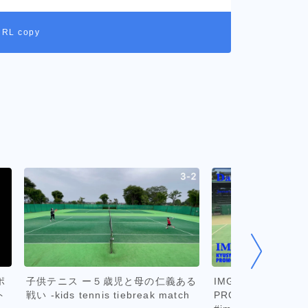
URL copy
ポ
子供テニス ー５歳児と母の仁義ある
IMG Academy KY
ト
戦い -kids tennis tiebreak match
PROMOTIONAL CL