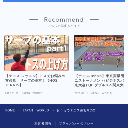
Recommend
こちらの記事もどうぞ
【テニス/tennis】東京実業団
【テニス レッスン】トスでお悩みの
ニストーナメント(ビジネスパ
方必見！サーブの基本！【HOS
京大会) QF ダブルス2/関東大
TENNIS】
を決める
/2023年3月5日
2020.11.20
JAPAN WORLD
2023.03.11
JAPAN WORLD
HOME
JAPAN WORLD
おうちでテニス練習その2
＞
＞
運営者情報
プライバシーポリシー