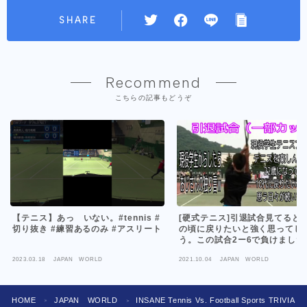
SHARE
Recommend
こちらの記事もどうぞ
【テニス】あっ いない。#tennis #
[硬式テニス]引退試合見てると1
切り抜き #練習あるのみ #アスリート
の頃に戻りたいと強く思ってし
う。この試合2ー6で負けました
は1週間前の練習試合では途中
2023.03.18
JAPAN WORLD
2021.10.04
JAPAN WORLD
すが4ー2で勝ってました。
「Japanese tennis」
HOME
JAPAN WORLD
INSANE Tennis Vs. Football Sports TRIVIA CH
＞
＞