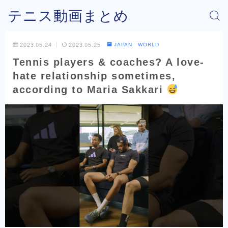
テニス動画まとめ
2023.05.24
2023.05.25
JAPAN WORLD
Tennis players & coaches? A love-
hate relationship sometimes,
according to Maria Sakkari