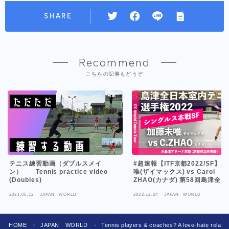
SHARE
Recommend
こちらの記事もどうぞ
テニス練習動画（ダブルスメイ
#超速報【ITF京都2022/SF】
ン） Tennis practice video
唯(ザイマックス) vs Carol
(Doubles)
ZHAO(カナダ) 第58回島津全
内テニス選手権大会(2022) 女
2021.06.12
JAPAN WORLD
2022.12.24
JAPAN WORLD
グルス準決勝
HOME
JAPAN WORLD
Tennis players & coaches? A love-hate relati
＞
＞