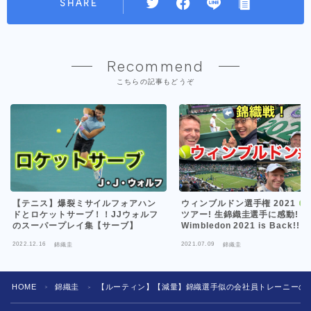
SHARE
Recommend
こちらの記事もどうぞ
【テニス】爆裂ミサイルフォアハン
ウィンブルドン選手権 2021
ドとロケットサーブ！！JJウォルフ
ツアー! 生錦織圭選手に感動! |
のスーパープレイ集【サーブ】
Wimbledon 2021 is Back!!!
2022.12.16
2021.07.09
錦織圭
錦織圭
HOME
錦織圭
【ルーティン】【減量】錦織選手似の会社員トレーニーの休
＞
＞