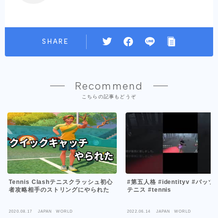
SHARE
Recommend
こちらの記事もどうぞ
#第五人格 #identityv #バッツ
Tennis Clashテニスクラッシュ初心
テニス #tennis
者攻略相手のストリングにやられた
2020.08.17
JAPAN WORLD
2022.06.14
JAPAN WORLD