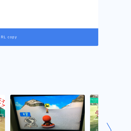
URL copy