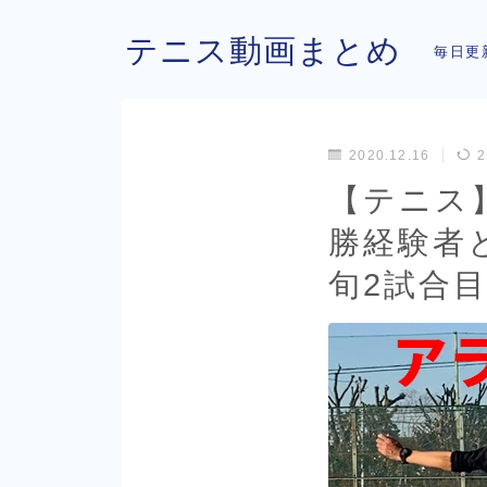
テニス動画まとめ
毎日更
2020.12.16
2
【テニス
勝経験者と
旬2試合目