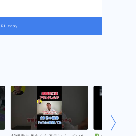
URL copy