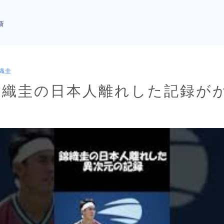
新
織圭
]錦織圭の日本人離れした記録が