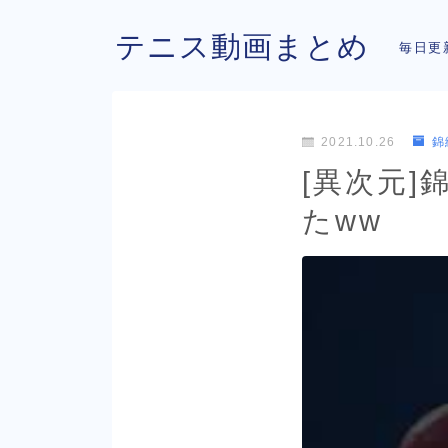
テニス動画まとめ
毎日更
2021.10.26
錦
[異次元
たww