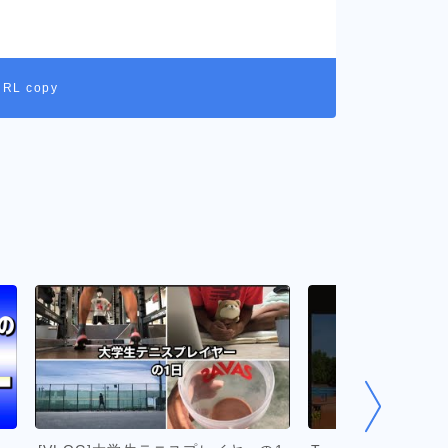
URL copy