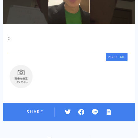
0
ABOUT ME
SHARE