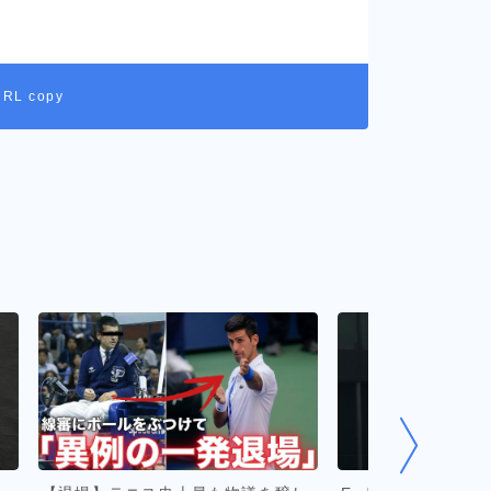
URL copy