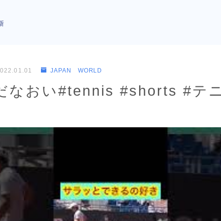
新
022.01.01
JAPAN WORLD
おい#tennis #shorts #