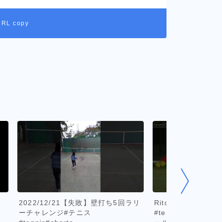
URL copy
＃
2022/12/21【失敗】壁打ち5回ラリ
Rito TOPSPINの
ーチャレンジ#テニス
#tennis #tstyl